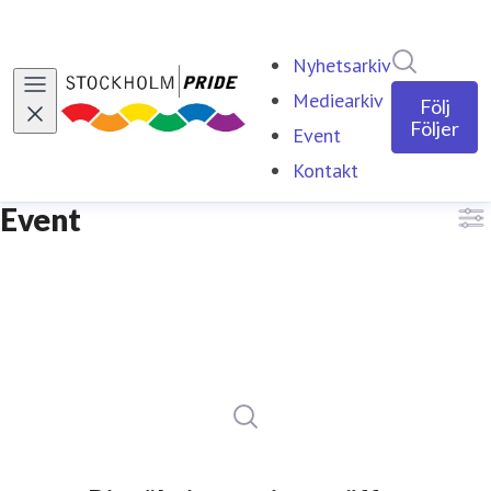
Sök i ny
Nyhetsarkiv
Mediearkiv
Följ
Följer
Event
(current)
Kontakt
Event