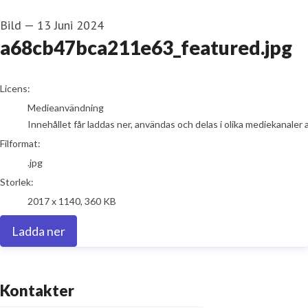
Bild
—
13 Juni 2024
a68cb47bca211e63_featured.jpg
go to media item
Licens:
Medieanvändning
Innehållet får laddas ner, användas och delas i olika mediekanaler 
Filformat:
.jpg
Storlek:
2017 x 1140, 360 KB
Ladda ner
Kontakter