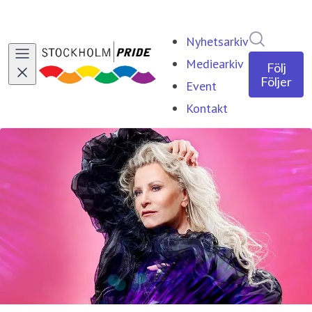
Sök i ny
Nyhetsarkiv
Mediearkiv
Följ
Följer
Event
Kontakt