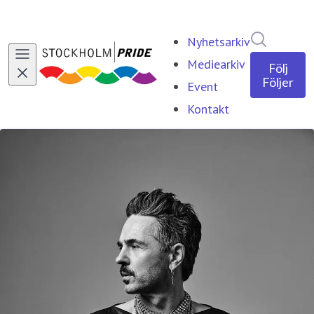
Sök i ny
Nyhetsarkiv
Mediearkiv
Följ
Följer
Event
Kontakt