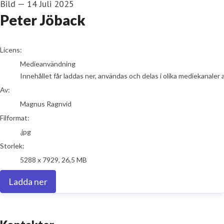
Bild
—
14 Juli 2025
Peter Jöback
Magnus Ragnvid
Licens:
Medieanvändning
Innehållet får laddas ner, användas och delas i olika mediekanaler 
Av:
Magnus Ragnvid
Filformat:
.jpg
Storlek:
5288 x 7929, 26,5 MB
Ladda ner