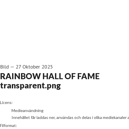
Bild
—
27 Oktober 2025
RAINBOW HALL OF FAME
transparent.png
go to media item
Licens:
Medieanvändning
Innehållet får laddas ner, användas och delas i olika mediekanaler 
Filformat: