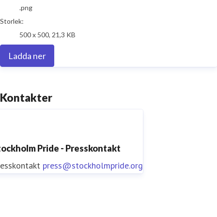
.png
Storlek:
500 x 500, 21,3 KB
Ladda ner
Kontakter
tockholm Pride - Presskontakt
resskontakt
press@stockholmpride.org