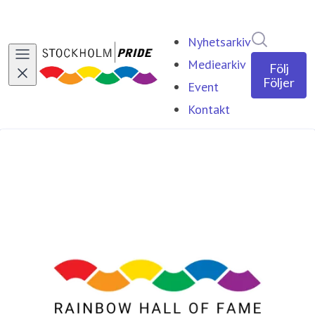
Sök i ny
Nyhetsarkiv
Mediearkiv
Följ
Följer
Event
Kontakt