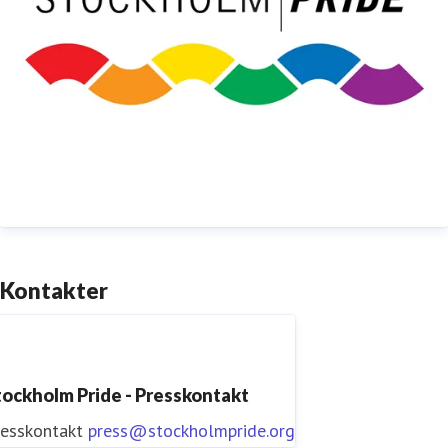
Kontakter
tockholm Pride - Presskontakt
resskontakt
press@stockholmpride.org