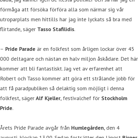
förmåga att försöka förföra alla som närmar sig vår
utroparplats men hittills har jag inte lyckats så bra med
flirtande, säger
Tasso Stafilidis
.
–
Pride Parade
är en folkfest som årligen lockar över 45
000 deltagare och nästan en halv miljon åskådare. Det här
kommer att bli fantastiskt. Jag vet av erfarenhet att
Robert och Tasso kommer att göra ett strålande jobb för
att få paradpubliken så delaktig som möjligt i denna
folkfest, säger
Alf Kjeller
, festivalchef för
Stockholm
Pride
.
Årets Pride Parade avgår från
Humlegården
, den 4
augusti, klockan 13.00. Sedan fortsätter den längst
Birger