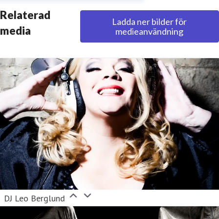
Relaterad
Ladda ner bilder för
media
medieanvändning
DJ Leo Berglund