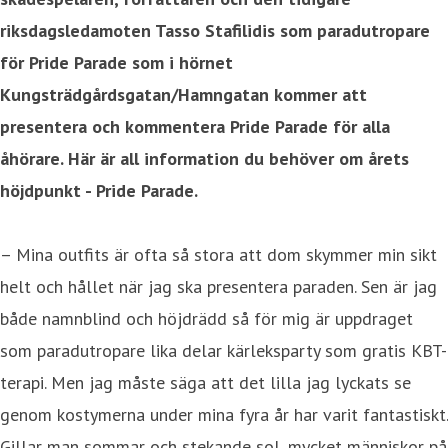
riksdagsledamoten Tasso Stafilidis som paradutropare
för Pride Parade som i hörnet
Kungsträdgårdsgatan/Hamngatan kommer att
presentera och kommentera Pride Parade för alla
åhörare. Här är all information du behöver om årets
höjdpunkt - Pride Parade.
– Mina outfits är ofta så stora att dom skymmer min sikt
helt och hållet när jag ska presentera paraden. Sen är jag
både namnblind och höjdrädd så för mig är uppdraget
som paradutropare lika delar kärleksparty som gratis KBT-
terapi. Men jag måste säga att det lilla jag lyckats se
genom kostymerna under mina fyra år har varit fantastiskt.
Gillar man sommar och stekande sol, mycket människor på