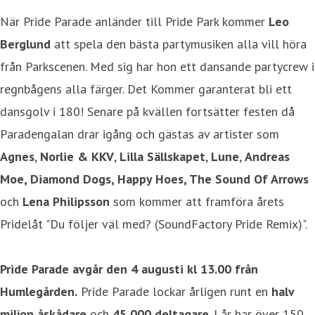
När Pride Parade anländer till Pride Park kommer
Leo
Berglund
att spela den bästa partymusiken alla vill höra
från Parkscenen. Med sig har hon ett dansande partycrew i
regnbågens alla färger. Det Kommer garanterat bli ett
dansgolv i 180! Senare på kvällen fortsätter festen då
Paradengalan drar igång och gästas av artister som
Agnes
,
Norlie & KKV
,
Lilla Sällskapet
,
Lune
,
Andreas
Moe, Diamond Dogs, Happy Hoes, The Sound Of Arrows
och
Lena Philipsson
som kommer att framföra årets
Pridelåt "Du följer väl med? (SoundFactory Pride Remix)".
Pride Parade avgår den 4 augusti kl 13.00 från
Humlegården.
Pride Parade lockar årligen runt en
halv
miljon åskådare
och
45 000 deltagare
. I år har över 150