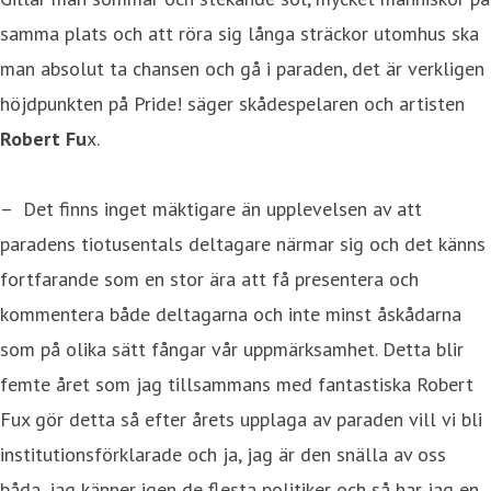
samma plats och att röra sig långa sträckor utomhus ska
man absolut ta chansen och gå i paraden, det är verkligen
höjdpunkten på Pride! säger skådespelaren och artisten
Robert Fu
x.
– Det finns inget mäktigare än upplevelsen av att
paradens tiotusentals deltagare närmar sig och det känns
fortfarande som en stor ära att få presentera och
kommentera både deltagarna och inte minst åskådarna
som på olika sätt fångar vår uppmärksamhet. Detta blir
femte året som jag tillsammans med fantastiska Robert
Fux gör detta så efter årets upplaga av paraden vill vi bli
institutionsförklarade och ja, jag är den snälla av oss
båda, jag känner igen de flesta politiker och så har jag en