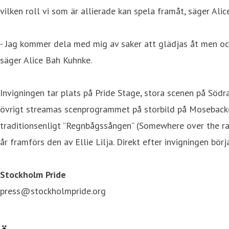
vilken roll vi som är allierade kan spela framåt, säger Ali
- Jag kommer dela med mig av saker att glädjas åt men ock
säger Alice Bah Kuhnke.
Invigningen tar plats på Pride Stage, stora scenen på Södra
övrigt streamas scenprogrammet på storbild på Mosebacket
traditionsenligt ”Regnbågssången” (Somewhere over the rai
år framförs den av Ellie Lilja. Direkt efter invigningen b
Stockholm Pride
press@stockholmpride.org