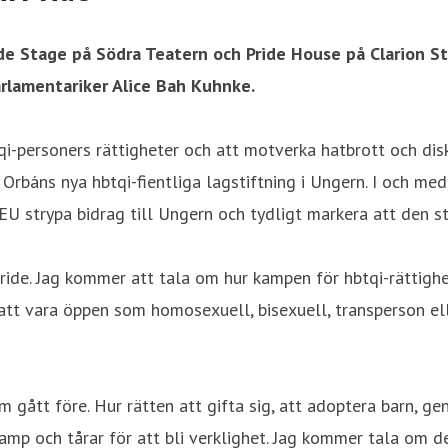
de Stage på Södra Teatern och Pride House på Clarion St
arlamentariker Alice Bah Kuhnke.
qi-personers rättigheter och att motverka hatbrott och dis
Orbáns nya hbtqi-fientliga lagstiftning i Ungern. I och m
EU strypa bidrag till Ungern och tydligt markera att den s
ride. Jag kommer att tala om hur kampen för hbtqi-rättighe
re att vara öppen som homosexuell, bisexuell, transperson e
om gått före. Hur rätten att gifta sig, att adoptera barn, g
amp och tårar för att bli verklighet. Jag kommer tala om 