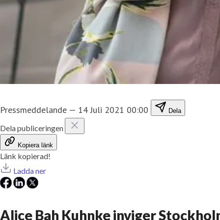
Pressmeddelande
—
14 Juli 2021 00:00
Dela
Dela publiceringen
Kopiera länk
Länk kopierad!
Ladda ner
Alice Bah Kuhnke inviger Stockhol