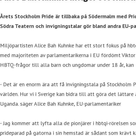
Årets Stockholm Pride är tillbaka på Södermalm med Pri
Södra Teatern och invigningstalar gör bland andra EU-p
Miljöpartisten Alice Bah Kuhnke har ett stort fokus på hbt
med majoriteten av parlamentarikerna i EU fördömt Viktor 
HBTQ-frågor till alla barn och ungdomar under 18 år, kan 
- Det är en enorm ära att få invigningstala på Stockholm P
världen. Hur vi i Sverige kan bidra till att göra det lätta
Uganda. säger Alice Bah Kuhnke, EU-parlamentariker
- Jag kommer att lyfta alla de pionjärer i hbtqi-rörelsen s
prideparad på gatorna i sin hemstad är sådant som krävt k