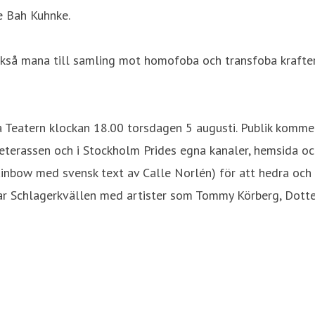
ce Bah Kuhnke.
så mana till samling mot homofoba och transfoba krafter, b
 Teatern klockan 18.00 torsdagen 5 augusti. Publik kommer a
erassen och i Stockholm Prides egna kanaler, hemsida och 
nbow med svensk text av Calle Norlén) för att hedra och m
örjar Schlagerkvällen med artister som Tommy Körberg, Dotte