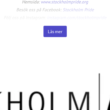
Hemsida:
www.stockholmpride.org
Besök oss på Facebook:
Stockholm Pride
Följ oss på Instagram:
instagram.com/stockholmpride
Läs mer