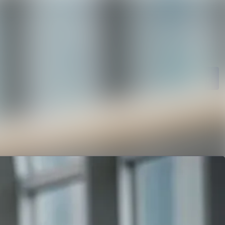
rkiv
Sök i nyhetsrumm
kiv
Följ
Följer