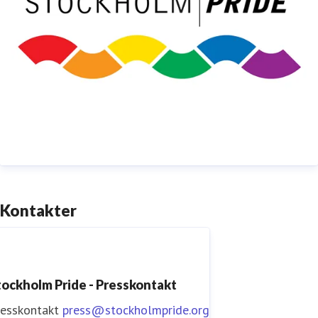
Instagram:
instagram.com/stockholmpride
Kontakter
tockholm Pride - Presskontakt
resskontakt
press@stockholmpride.org