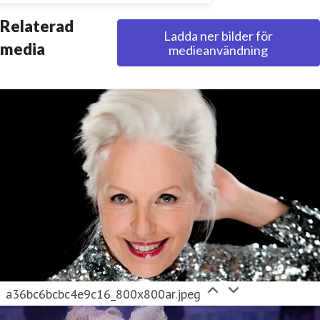
Relaterad
Ladda ner bilder för
media
medieanvändning
a36bc6bcbc4e9c16_800x800ar.jpeg