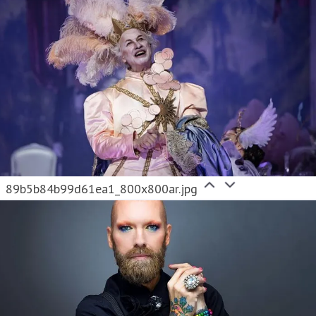
89b5b84b99d61ea1_800x800ar.jpg