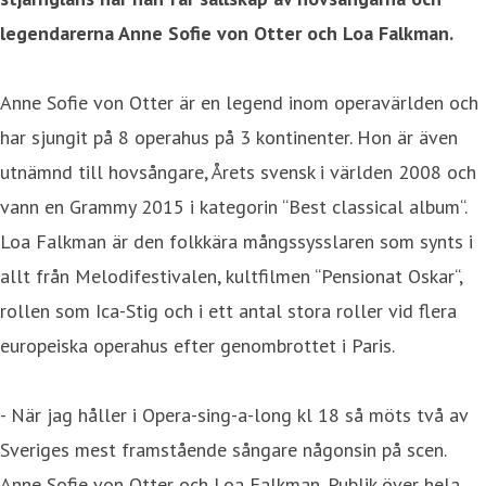
legendarerna Anne Sofie von Otter och Loa Falkman.
Anne Sofie von Otter är en legend inom operavärlden och
har sjungit på 8 operahus på 3 kontinenter. Hon är även
utnämnd till hovsångare, Årets svensk i världen 2008 och
vann en Grammy 2015 i kategorin “Best classical album“.
Loa Falkman är den folkkära mångssysslaren som synts i
allt från Melodifestivalen, kultfilmen “Pensionat Oskar“,
rollen som Ica-Stig och i ett antal stora roller vid flera
europeiska operahus efter genombrottet i Paris.
- När jag håller i Opera-sing-a-long kl 18 så möts två av
Sveriges mest framstående sångare någonsin på scen.
Anne Sofie von Otter och Loa Falkman. Publik över hela