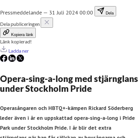
Pressmeddelande
—
31 Juli 2024 00:00
Dela
Dela publiceringen
Kopiera länk
Länk kopierad!
Ladda ner
Opera-sing-a-long med stjärnglans
under Stockholm Pride
Operas
ångaren och HBTQ+-kämpen Rickard Söderberg
leder även i år en uppskattad opera-sing-a-long i Pride
Park under Stockholm Pride. I
år blir det extra
stjärnglans när han får sällskap av hovsångarna och