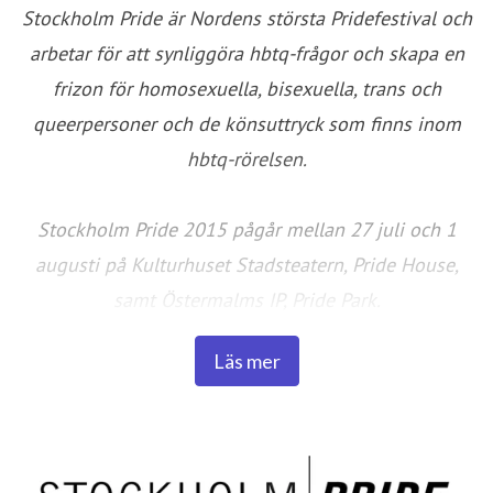
Stockholm Pride är Nordens största Pridefestival och
arbetar för att synliggöra hbtq-frågor och skapa en
frizon för homosexuella, bisexuella, trans och
queerpersoner och de könsuttryck som finns inom
hbtq-rörelsen.
Stockholm Pride 2015 pågår mellan 27 juli och 1
augusti på Kulturhuset Stadsteatern, Pride House,
samt Östermalms IP, Pride Park.
Läs mer
Hemsida:
www.stockholmpride.org
Besök oss på Facebook:
Stockholm Pride
Följ oss på Twitter:
twitter.com/stockholmpride
Följ oss på