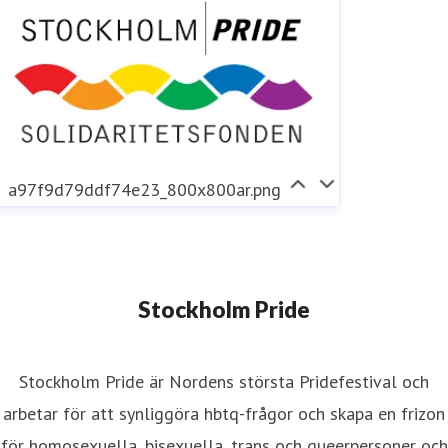
a97f9d79ddf74e23_800x800ar.png
Stockholm Pride
Stockholm Pride är Nordens största Pridefestival och
arbetar för att synliggöra hbtq-frågor och skapa en frizon
för homosexuella, bisexuella, trans och queerpersoner och