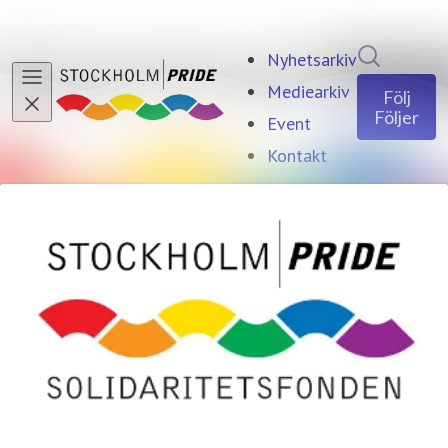
Sök i ny
Nyhetsarkiv
Mediearkiv
Följ
Följer
Event
Kontakt