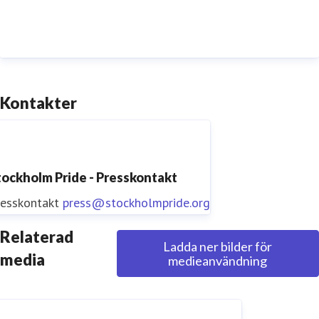
Kontakter
tockholm Pride - Presskontakt
resskontakt
press@stockholmpride.org
Relaterad
Ladda ner bilder för
media
medieanvändning