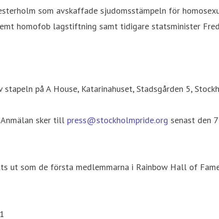
o Westerholm som avskaffade sjudomsstämpeln för homosexu
remt homofob lagstiftning samt tidigare statsminister Fred
v stapeln på A House, Katarinahuset, Stadsgården 5, Stock
 Anmälan sker till
press@stockholmpride.org
senast den 7
alts ut som de första medlemmarna i Rainbow Hall of Fame
71