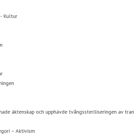
- Kultur
sm
ur
ningen
de äktenskap och upphävde tvångssteriliseringen av trans
gori – Aktivism