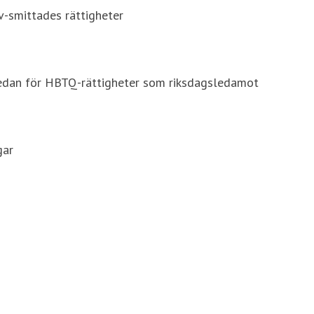
v-smittades rättigheter
sedan för HBTQ-rättigheter som riksdagsledamot
gar