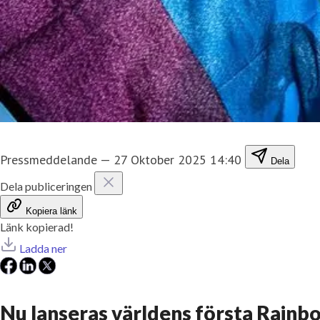
Pressmeddelande
—
27 Oktober 2025 14:40
Dela
Dela publiceringen
Kopiera länk
Länk kopierad!
Ladda ner
Nu lanseras världens första Rainb