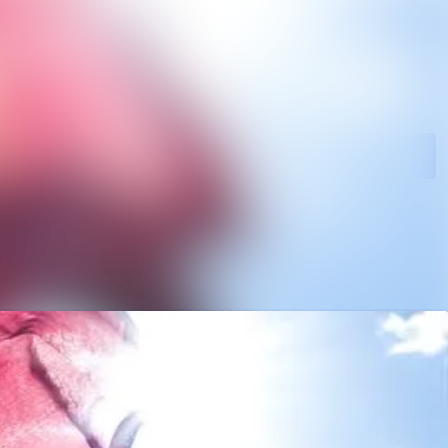
rkiv
Sök i nyhetsrumm
kiv
Följ
Följer