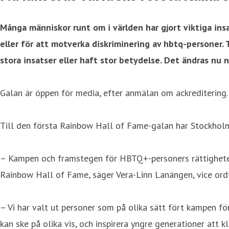
Många människor runt om i världen har gjort viktiga ins
eller för att motverka diskriminering av hbtq-personer.
stora insatser eller haft stor betydelse. Det ändras nu
Galan är öppen för media, efter anmälan om ackreditering.
Till den första Rainbow Hall of Fame-galan har Stockholm 
– Kampen och framstegen för HBTQ+-personers rättigheter ru
Rainbow Hall of Fame, säger Vera-Linn Lanängen, vice ordf
– Vi har valt ut personer som på olika sätt fört kampen fö
kan ske på olika vis, och inspirera yngre generationer att k