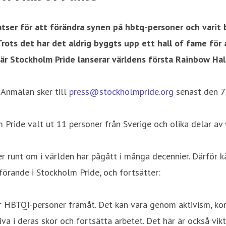
atser för att förändra synen på hbtq-personer och varit
 Trots det har det aldrig byggts upp ett hall of fame fö
 när Stockholm Pride lanserar världens första Rainbow H
 Anmälan sker till
press@stockholmpride.org
senast den 7
Pride valt ut 11 personer från Sverige och olika delar av 
nt om i världen har pågått i många decennier. Därför kände
örande i Stockholm Pride, och fortsätter:
r HBTQI-personer framåt. Det kan vara genom aktivism, konst
liva i deras skor och fortsätta arbetet. Det här är också vi