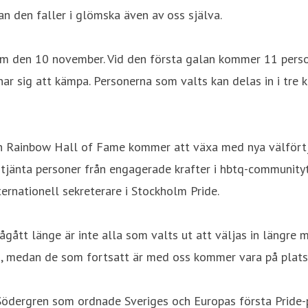
nan den faller i glömska även av oss själva.
lm den 10 november. Vid den första galan kommer 11 perso
ar sig att kämpa. Personerna som valts kan delas in i tre k
men Rainbow Hall of Fame kommer att växa med nya välfört
änta personer från engagerade krafter i hbtq-communityt i
ernationell sekreterare i Stockholm Pride.
ågått länge är inte alla som valts ut att väljas in längre 
lj, medan de som fortsatt är med oss kommer vara på plats
a Södergren som ordnade Sveriges och Europas första Pride