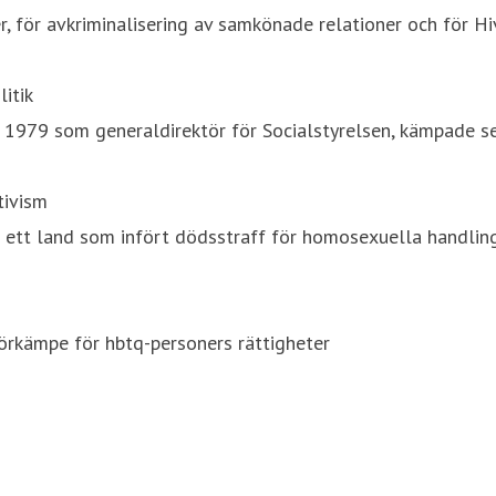
, för avkriminalisering av samkönade relationer och för Hi
litik
 1979 som generaldirektör för Socialstyrelsen, kämpade 
tivism
i ett land som infört dödsstraff för homosexuella handlin
förkämpe för hbtq-personers rättigheter