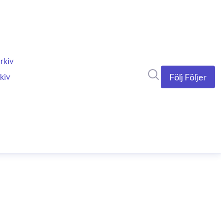
rkiv
Sök i nyhetsrumm
kiv
Följ
Följer